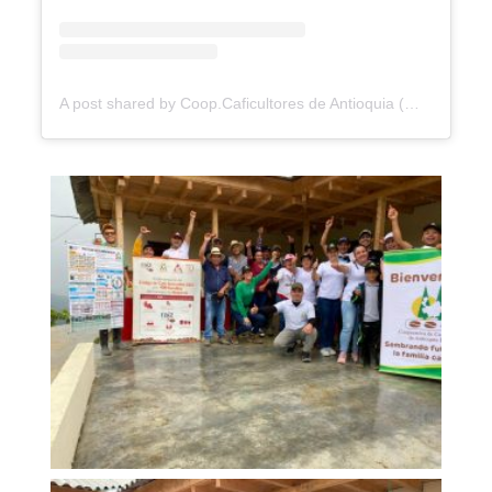
A post shared by Coop.Caficultores de Antioquia (@coopantioquia)