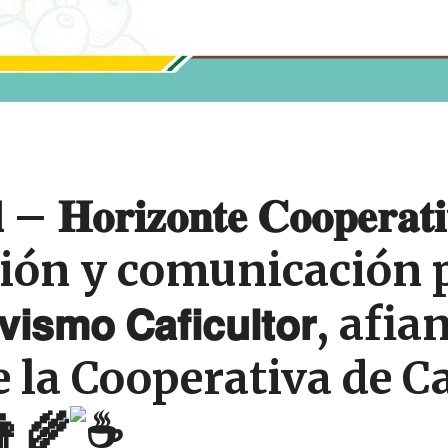
 – 𝐇𝐨𝐫𝐢𝐳𝐨𝐧𝐭𝐞 𝐂𝐨𝐨𝐩𝐞𝐫𝐚𝐭
ión y comunicación p
𝗶𝘀𝗺𝗼 𝗖𝗮𝗳𝗶𝗰𝘂𝗹𝘁𝗼𝗿, afi
𝐯𝐢𝐜𝐢𝐨𝐬 de la Cooperativa