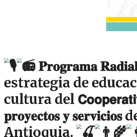
𝐏𝐫𝐨𝐠𝐫𝐚𝐦𝐚 𝐑𝐚𝐝𝐢𝐚
estrategia de educac
cultura del 𝗖𝗼𝗼𝗽𝗲𝗿𝗮𝘁𝗶𝘃
𝐩𝐫𝐨𝐲𝐞𝐜𝐭𝐨𝐬 𝐲 𝐬𝐞𝐫
Antioquia.