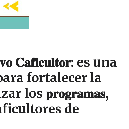
𝐢𝐯𝐨 𝐂𝐚𝐟𝐢𝐜𝐮𝐥𝐭𝐨𝐫: es una
ara fortalecer la
anzar los 𝐩𝐫𝐨𝐠𝐫𝐚𝐦𝐚𝐬,
 de Caficultores de