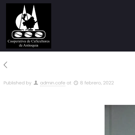
Published by
admin.cafe
at
8 febrero, 2022