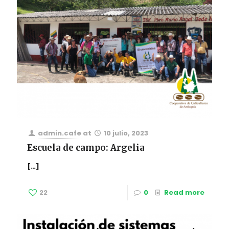
admin.cafe
at
10 julio, 2023
Escuela de campo: Argelia
[…]
22
0
Read more