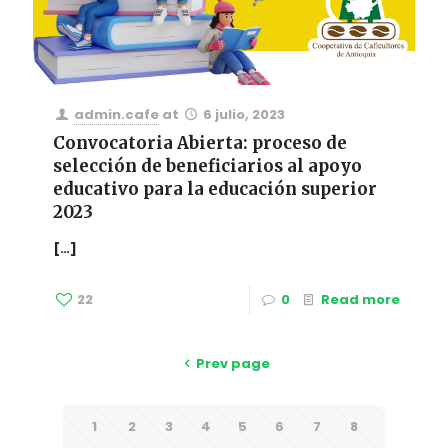
admin.cafe
at
6 julio, 2023
Convocatoria Abierta: proceso de
selección de beneficiarios al apoyo
educativo para la educación superior
2023
[…]
22
0
Read more
Prev page
1
2
3
4
5
6
7
8