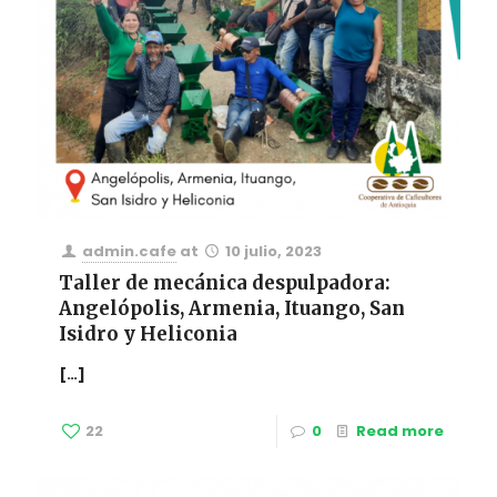
admin.cafe
at
10 julio, 2023
Taller de mecánica despulpadora:
Angelópolis, Armenia, Ituango, San
Isidro y Heliconia
[…]
22
0
Read more