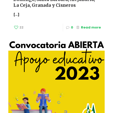
La Ceja, Granada y Cisneros
[…]
22
0
Read more