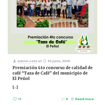
admin.cafe
at
20 junio, 2025
Premiación 4to concurso de calidad de
café “Taza de Café” del municipio de
El Peñol
[…]
19
0
Read more