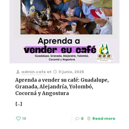
admin.cafe
at
11 junio, 2025
Aprenda a vender su café: Guadalupe,
Granada, Alejandría, Yolombó,
Cocorná y Angostura
[…]
19
0
Read more