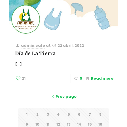
admin.cafe
at
22 abril, 2022
Día de La Tierra
[…]
21
0
Read more
Prev page
1
2
3
4
5
6
7
8
9
10
11
12
13
14
15
16