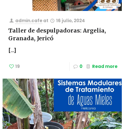
admin.cafe
at
16 julio, 2024
Taller de despulpadoras: Argelia,
Granada, Jericó
[…]
19
0
Read more