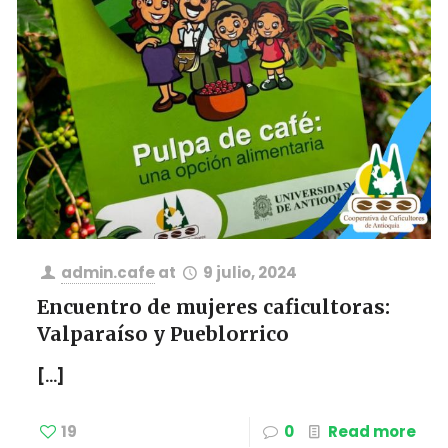
admin.cafe
at
9 julio, 2024
Encuentro de mujeres caficultoras:
Valparaíso y Pueblorrico
[…]
19
0
Read more