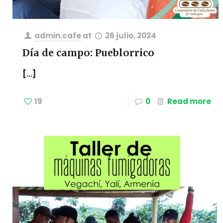
admin.cafe
at
26 julio, 2024
Día de campo: Pueblorrico
[…]
19
0
Read more