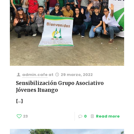
admin.cafe
at
29 marzo, 2022
Sensibilización Grupo Asociativo
Jóvenes Ituango
[…]
23
0
Read more