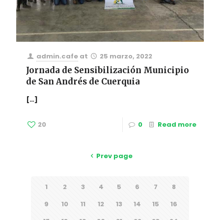
admin.cafe
at
25 marzo, 2022
Jornada de Sensibilización Municipio
de San Andrés de Cuerquia
[…]
20
0
Read more
Prev page
1
2
3
4
5
6
7
8
9
10
11
12
13
14
15
16