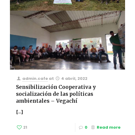
admin.cafe
at
4 abril, 2022
Sensibilización Cooperativa y
socialización de las políticas
ambientales – Vegachí
[…]
21
0
Read more