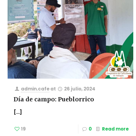
admin.cafe
at
26 julio, 2024
Día de campo: Pueblorrico
[…]
19
0
Read more