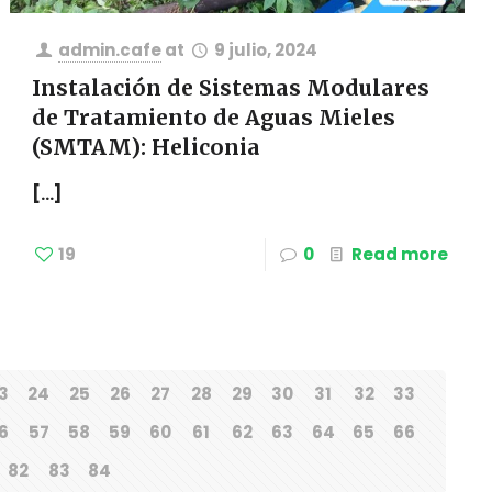
admin.cafe
at
9 julio, 2024
Instalación de Sistemas Modulares
de Tratamiento de Aguas Mieles
(SMTAM): Heliconia
[…]
19
0
Read more
3
24
25
26
27
28
29
30
31
32
33
6
57
58
59
60
61
62
63
64
65
66
82
83
84