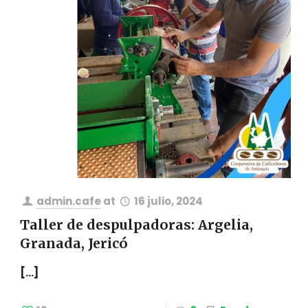
admin.cafe
at
16 julio, 2024
Taller de despulpadoras: Argelia,
Granada, Jericó
[…]