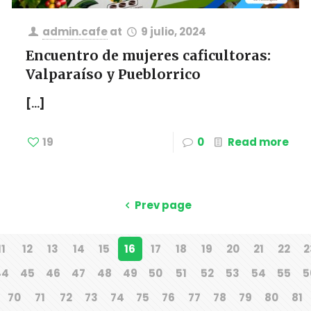
admin.cafe
at
9 julio, 2024
Encuentro de mujeres caficultoras:
Valparaíso y Pueblorrico
[…]
19
0
Read more
Prev page
11
12
13
14
15
16
17
18
19
20
21
22
2
44
45
46
47
48
49
50
51
52
53
54
55
5
70
71
72
73
74
75
76
77
78
79
80
81