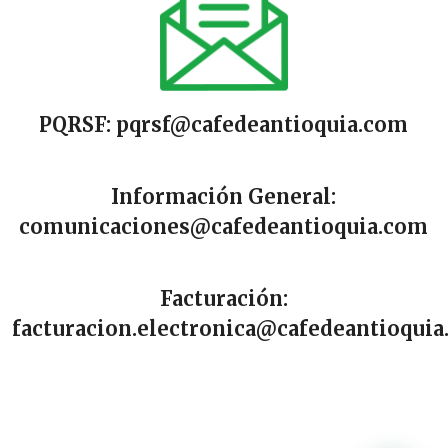
PQRSF:
pqrsf@cafedeantioquia.com
Información General:
comunicaciones@cafedeantioquia.com
Facturación:
facturacion.electronica@cafedeantioqui