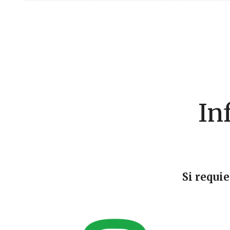
In
Si requi