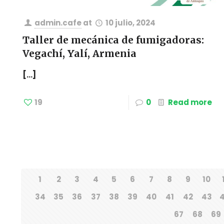
admin.cafe
at
10 julio, 2024
Taller de mecánica de fumigadoras:
Vegachí, Yalí, Armenia
[…]
19
0
Read more
1
2
3
4
5
6
7
8
9
10
34
35
36
37
38
39
40
41
42
43
67
68
69