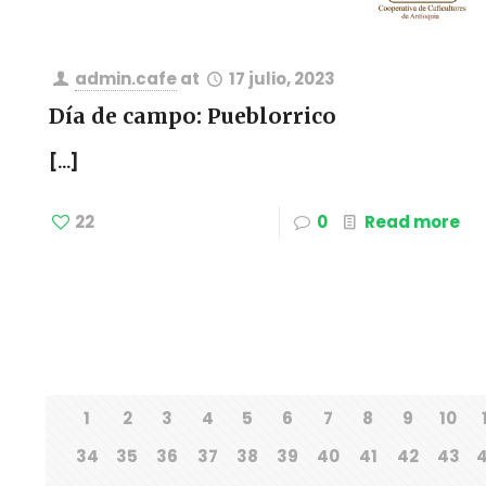
admin.cafe
at
17 julio, 2023
Día de campo: Pueblorrico
[…]
22
0
Read more
1
2
3
4
5
6
7
8
9
10
34
35
36
37
38
39
40
41
42
43