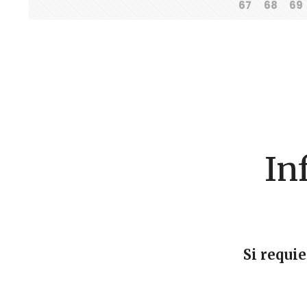
67
68
69
In
Si requi