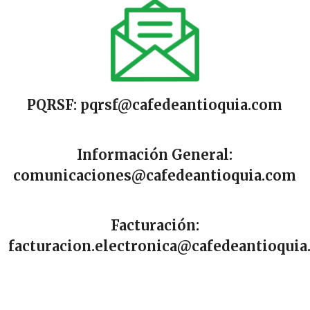
PQRSF:
pqrsf@cafedeantioquia.com
Información General:
comunicaciones@cafedeantioquia.com
Facturación:
facturacion.electronica@cafedeantioqui