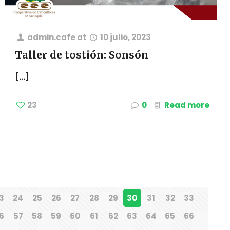
admin.cafe
at
10 julio, 2023
Taller de tostión: Sonsón
[…]
23
0
Read more
3
24
25
26
27
28
29
30
31
32
33
6
57
58
59
60
61
62
63
64
65
66