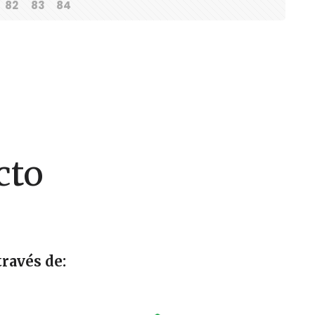
82
83
84
cto
ravés de: