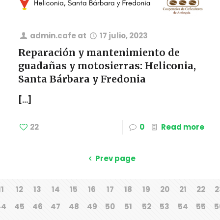
admin.cafe
at
17 julio, 2023
Reparación y mantenimiento de
guadañas y motosierras: Heliconia,
Santa Bárbara y Fredonia
[…]
22
0
Read more
Prev page
11
12
13
14
15
16
17
18
19
20
21
22
2
44
45
46
47
48
49
50
51
52
53
54
55
5