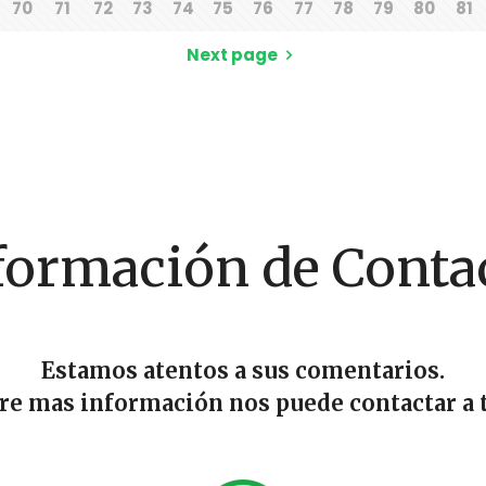
70
71
72
73
74
75
76
77
78
79
80
81
Next page
formación de Conta
Estamos atentos a sus comentarios.
ere mas información nos puede contactar a t