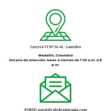
Carrera 77 Nª 34-41 - Laureles
Medellín, Colombia
Horario de atención: lunes a viernes de 7:30 a.m. a 5
p.m.
PQRSF:
pqrsf@cafedeantioquia.com