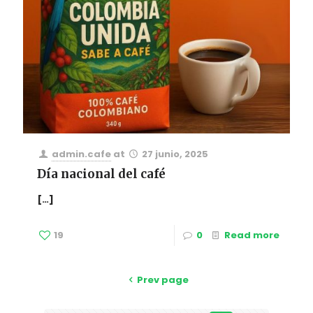
admin.cafe
at
27 junio, 2025
Día nacional del café
[…]
19
0
Read more
Prev page