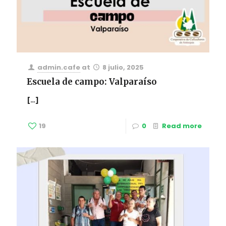
admin.cafe
at
8 julio, 2025
Escuela de campo: Valparaíso
[…]
19
0
Read more