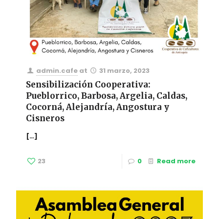
admin.cafe
at
31 marzo, 2023
Sensibilización Cooperativa:
Pueblorrico, Barbosa, Argelia, Caldas,
Cocorná, Alejandría, Angostura y
Cisneros
[…]
23
0
Read more