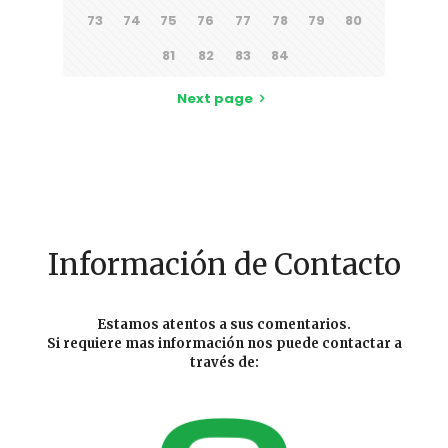
73
74
75
76
77
78
79
80
81
82
83
84
Next page
Información de Contacto
Estamos atentos a sus comentarios.
Si requiere mas información nos puede contactar a
través de: