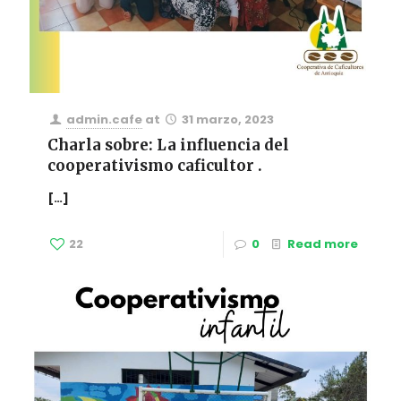
admin.cafe
at
31 marzo, 2023
Charla sobre: La influencia del
cooperativismo caficultor .
[…]
22
0
Read more