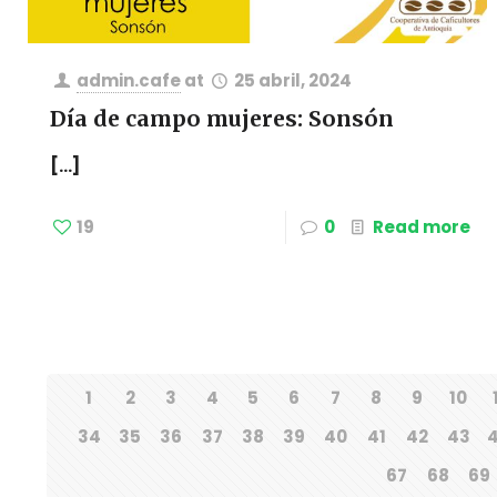
admin.cafe
at
25 abril, 2024
Día de campo mujeres: Sonsón
[…]
19
0
Read more
1
2
3
4
5
6
7
8
9
10
34
35
36
37
38
39
40
41
42
43
67
68
69