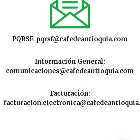
PQRSF:
pqrsf@cafedeantioquia.com
Información General:
comunicaciones@cafedeantioquia.com
Facturación:
facturacion.electronica@cafedeantioqui