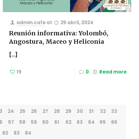
admin.cafe
at
25 abril, 2024
Reunión informativa: Yolombó,
Angostura, Maceo y Heliconia
[…]
19
0
Read more
3
24
25
26
27
28
29
30
31
32
33
6
57
58
59
60
61
62
63
64
65
66
82
83
84