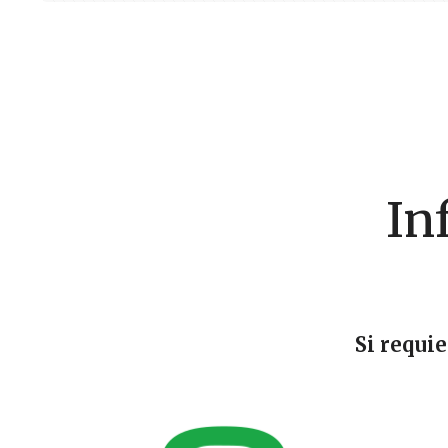
In
Si requi